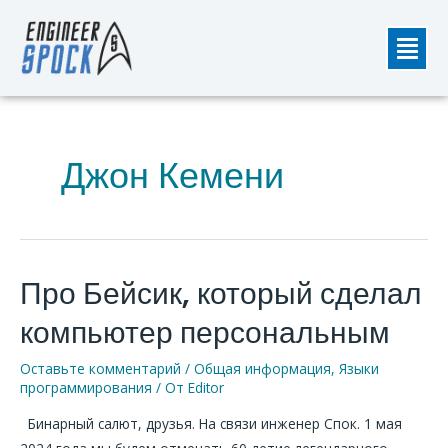
Перейти
Мен
к
содержимому
Джон Кемени
Про Бейсик, который сделал
Про
Бейсик,
компьютер персональным
который
сделал
Оставьте комментарий
/
Общая информация
,
Языки
компьютер
программирования
/ От
Editor
персональным
Бинарный салют, друзья. На связи инженер Спок. 1 мая