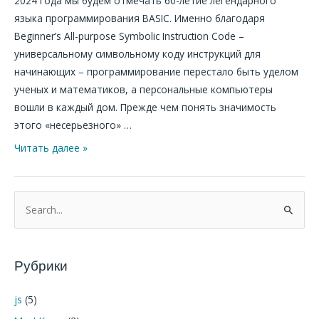
2024 года мы будем отмечать 60-летие легендарного
языка программирования BASIC. Именно благодаря
Beginner’s All-purpose Symbolic Instruction Code –
универсальному символьному коду инструкций для
начинающих – программирование перестало быть уделом
ученых и математиков, а персональные компьютеры
вошли в каждый дом. Прежде чем понять значимость
этого «несерьезного» …
Читать далее »
П
о
и
Рубрики
с
к
js
(5)
: