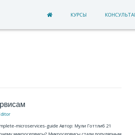
КУРСЫ
КОНСУЛЬТ
ервисам
ditor
omplete-microservices-guide Автор: Мули Готтлиб 21
чему микросервисы? Микросервисы стали популярным