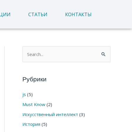
АЦИИ
СТАТЬИ
КОНТАКТЫ
П
о
и
Рубрики
с
к
js
(5)
:
Must Know
(2)
Искусственный интеллект
(3)
История
(5)