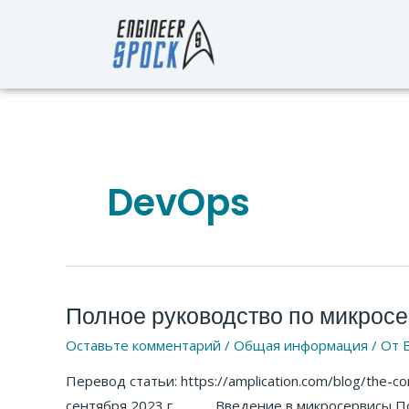
Перейти
к
содержимому
DevOps
Полное руководство по микрос
Полное
руководство
Оставьте комментарий
/
Общая информация
/ От
E
по
Перевод статьи: https://amplication.com/blog/the-c
микросервисам
сентября 2023 г. Введение в микросервисы По