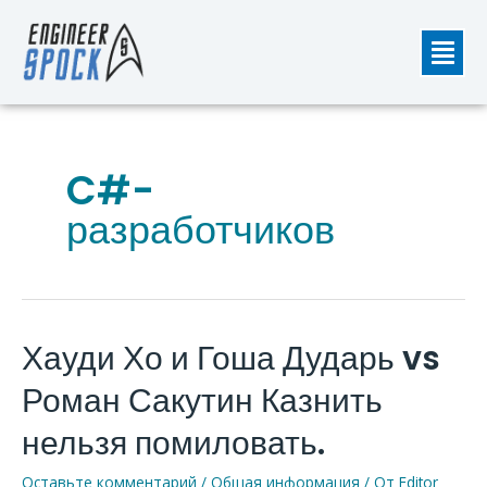
Перейти
Мен
к
содержимому
C#-
разработчиков
Хауди Хо и Гоша Дударь vs
Хауди
Хо
Роман Сакутин Казнить
и
Гоша
нельзя помиловать.
Дударь
Оставьте комментарий
/
Общая информация
/ От
Editor
vs