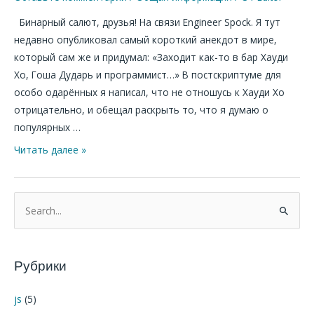
Роман
Бинарный салют, друзья! На связи Engineer Spock. Я тут
Сакутин
недавно опубликовал самый короткий анекдот в мире,
Казнить
который сам же и придумал: «Заходит как-то в бар Хауди
нельзя
Хо, Гоша Дударь и программист…» В постскриптуме для
помиловать.
особо одарённых я написал, что не отношусь к Хауди Хо
отрицательно, и обещал раскрыть то, что я думаю о
популярных …
Читать далее »
П
о
и
Рубрики
с
к
js
(5)
: