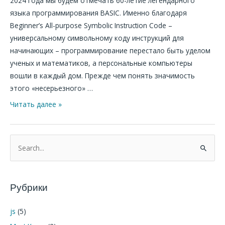
2024 года мы будем отмечать 60-летие легендарного
языка программирования BASIC. Именно благодаря
Beginner’s All-purpose Symbolic Instruction Code –
универсальному символьному коду инструкций для
начинающих – программирование перестало быть уделом
ученых и математиков, а персональные компьютеры
вошли в каждый дом. Прежде чем понять значимость
этого «несерьезного» …
Читать далее »
П
о
и
Рубрики
с
к
js
(5)
: