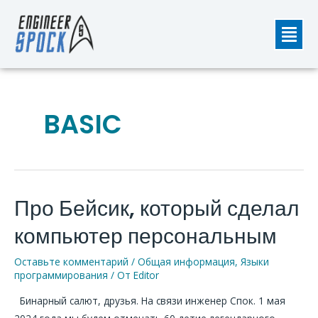
Перейти
Мен
к
содержимому
BASIC
Про Бейсик, который сделал
Про
Бейсик,
компьютер персональным
который
сделал
Оставьте комментарий
/
Общая информация
,
Языки
компьютер
программирования
/ От
Editor
персональным
Бинарный салют, друзья. На связи инженер Спок. 1 мая