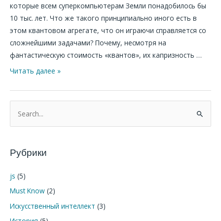
которые всем суперкомпьютерам Земли понадобилось бы
10 тыс. лет. Что же такого принципиально иного есть в
этом квантовом агрегате, что он играючи справляется со
сложнейшими задачами? Почему, несмотря на
фантастическую стоимость «квантов», их капризность …
Читать далее »
П
о
и
Рубрики
с
к
js
(5)
:
Must Know
(2)
Искусственный интеллект
(3)
История
(5)