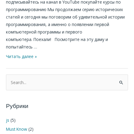
подписывайтесь на канал в YouTube покупайте курсы по
программированию Мы продолжаем серию исторических
статей и сегодня мы поговорим об удивительной истории
программирования, а именно о появлении первой
компьютерной программы и первого
компьютера. Поехали! Посмотрите на эту даму и
попытайтесь …
Читать далее »
П
о
и
Рубрики
с
к
js
(5)
:
Must Know
(2)