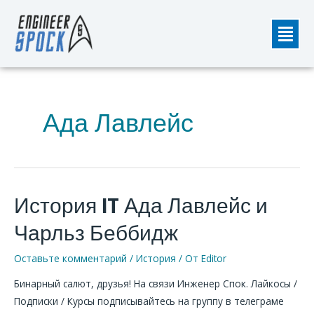
Перейти
Мен
к
содержимому
Ада Лавлейс
История IT Ада Лавлейс и
История
IT
Чарльз Беббидж
Ада
Лавлейс
Оставьте комментарий
/
История
/ От
Editor
и
Бинарный салют, друзья! На связи Инженер Спок. Лайкосы /
Чарльз
Подписки / Курсы подписывайтесь на группу в телеграме
Беббидж