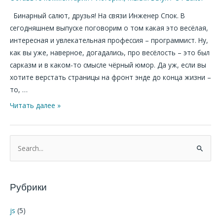
истории
Бинарный салют, друзья! На связи Инженер Спок. В
программирования
сегодняшнем выпуске поговорим о том какая это весёлая,
интересная и увлекательная профессия – программист. Ну,
как вы уже, наверное, догадались, про весёлость – это был
сарказм и в каком-то смысле чёрный юмор. Да уж, если вы
хотите верстать страницы на фронт энде до конца жизни –
то, …
Читать далее »
П
о
и
Рубрики
с
к
js
(5)
: