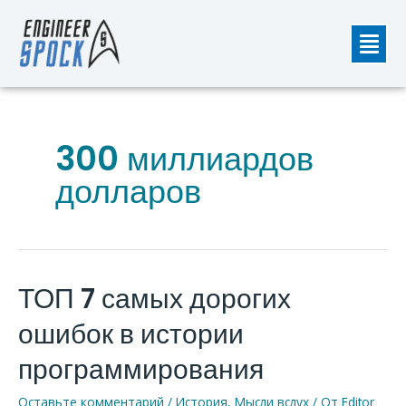
Перейти
Мен
к
содержимому
300 миллиардов
долларов
ТОП 7 самых дорогих
ТОП
7
ошибок в истории
самых
дорогих
программирования
ошибок
Оставьте комментарий
/
История
,
Мысли вслух
/ От
Editor
в